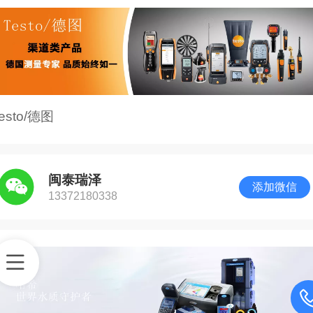
testo/德图
闽泰瑞泽
添加微信
13372180338